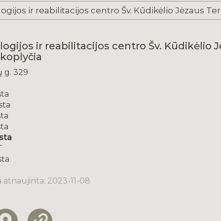
ogijos ir reabilitacijos centro Šv. Kūdikėlio 
koplyčia
ų g. 329
sta
sta
ta
ta
sta
T
sta
a atnaujinta: 2023-11-08